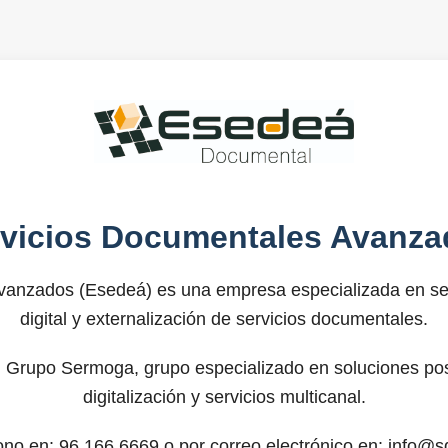
rvicios Documentales Avanza
anzados (Esedeá) es una empresa especializada en ser
digital y externalización de servicios documentales.
 Grupo Sermoga, grupo especializado en soluciones post
digitalización y servicios multicanal.
fono en: 96.166.6669 o por correo electrónico en: info