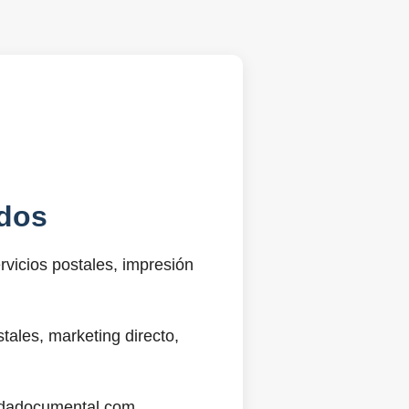
dos
vicios postales, impresión
ales, marketing directo,
@sdadocumental.com