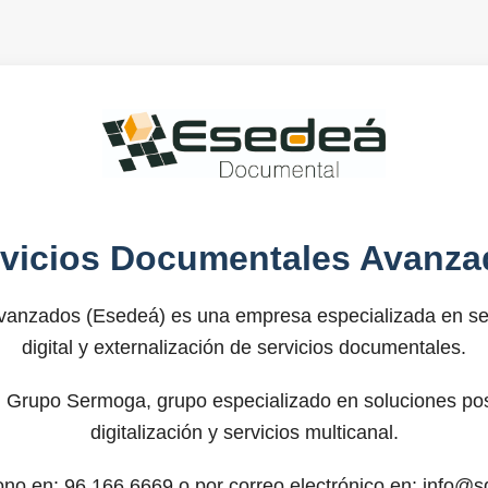
rvicios Documentales Avanza
anzados (Esedeá) es una empresa especializada en ser
digital y externalización de servicios documentales.
 Grupo Sermoga, grupo especializado en soluciones post
digitalización y servicios multicanal.
fono en: 96.166.6669 o por correo electrónico en: info