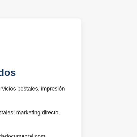
dos
vicios postales, impresión
ales, marketing directo,
@sdadocumental.com