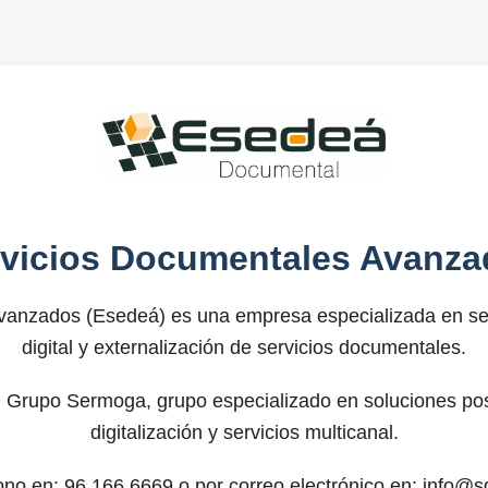
rvicios Documentales Avanza
anzados (Esedeá) es una empresa especializada en ser
digital y externalización de servicios documentales.
 Grupo Sermoga, grupo especializado en soluciones post
digitalización y servicios multicanal.
fono en: 96.166.6669 o por correo electrónico en: info