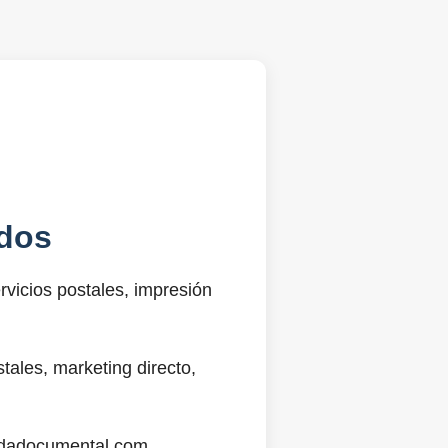
dos
vicios postales, impresión
ales, marketing directo,
@sdadocumental.com