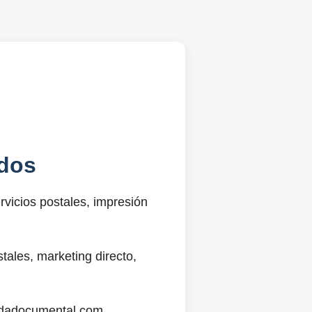
dos
vicios postales, impresión
ales, marketing directo,
@sdadocumental.com