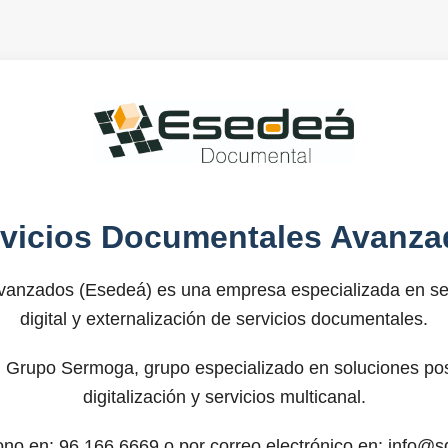
rvicios Documentales Avanza
anzados (Esedeá) es una empresa especializada en ser
digital y externalización de servicios documentales.
 Grupo Sermoga, grupo especializado en soluciones post
digitalización y servicios multicanal.
fono en: 96.166.6669 o por correo electrónico en: info