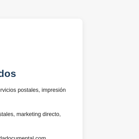
dos
vicios postales, impresión
ales, marketing directo,
@sdadocumental.com