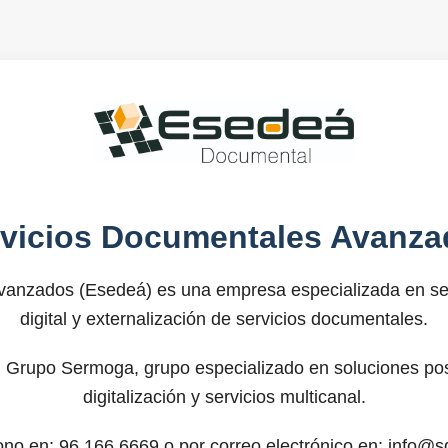
rvicios Documentales Avanza
anzados (Esedeá) es una empresa especializada en ser
digital y externalización de servicios documentales.
 Grupo Sermoga, grupo especializado en soluciones post
digitalización y servicios multicanal.
fono en: 96.166.6669 o por correo electrónico en: info