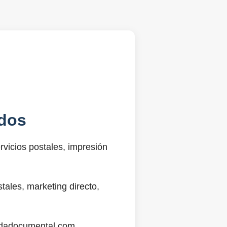
dos
vicios postales, impresión
ales, marketing directo,
@sdadocumental.com