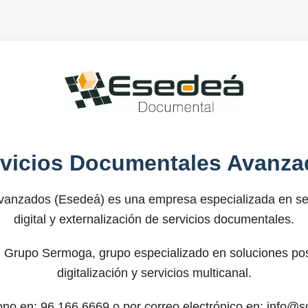
rvicios Documentales Avanza
anzados (Esedeá) es una empresa especializada en ser
digital y externalización de servicios documentales.
 Grupo Sermoga, grupo especializado en soluciones post
digitalización y servicios multicanal.
fono en: 96.166.6669 o por correo electrónico en: info