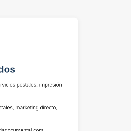
dos
vicios postales, impresión
ales, marketing directo,
@sdadocumental.com