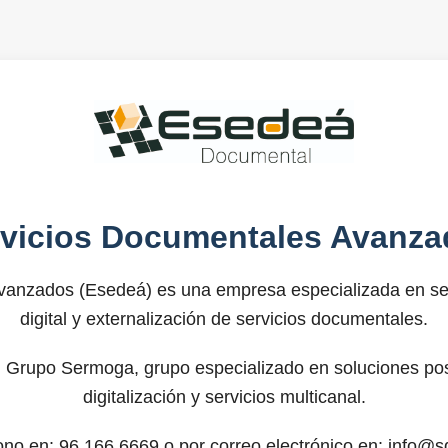
rvicios Documentales Avanza
anzados (Esedeá) es una empresa especializada en ser
digital y externalización de servicios documentales.
 Grupo Sermoga, grupo especializado en soluciones post
digitalización y servicios multicanal.
fono en: 96.166.6669 o por correo electrónico en: info