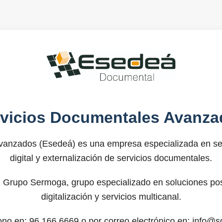
rvicios Documentales Avanza
anzados (Esedeá) es una empresa especializada en ser
digital y externalización de servicios documentales.
 Grupo Sermoga, grupo especializado en soluciones post
digitalización y servicios multicanal.
fono en: 96.166.6669 o por correo electrónico en: info