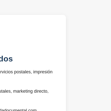
dos
vicios postales, impresión
ales, marketing directo,
@sdadocumental.com