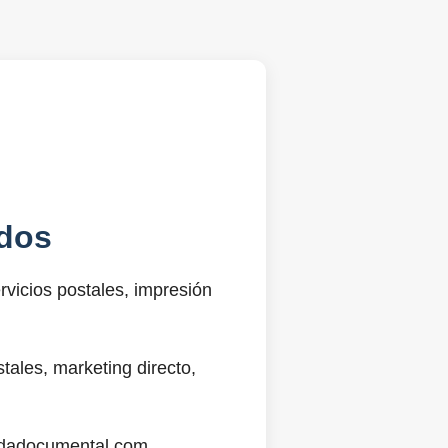
dos
vicios postales, impresión
ales, marketing directo,
@sdadocumental.com