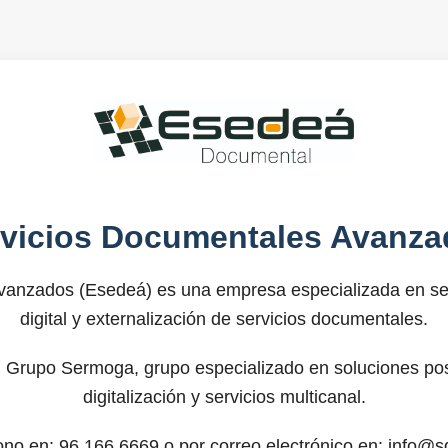
rvicios Documentales Avanza
anzados (Esedeá) es una empresa especializada en ser
digital y externalización de servicios documentales.
 Grupo Sermoga, grupo especializado en soluciones post
digitalización y servicios multicanal.
fono en: 96.166.6669 o por correo electrónico en: info