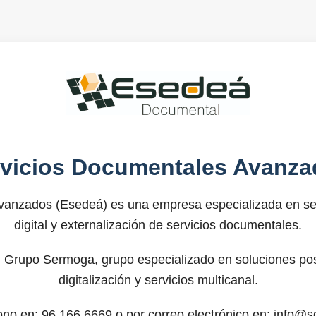
rvicios Documentales Avanza
anzados (Esedeá) es una empresa especializada en ser
digital y externalización de servicios documentales.
 Grupo Sermoga, grupo especializado en soluciones post
digitalización y servicios multicanal.
fono en: 96.166.6669 o por correo electrónico en: info