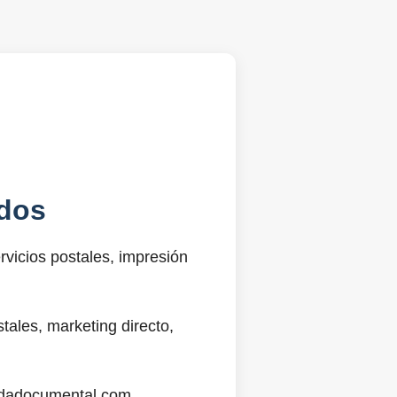
dos
vicios postales, impresión
ales, marketing directo,
@sdadocumental.com